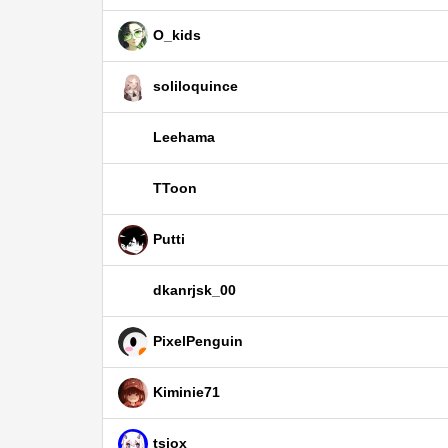
O_kids
soliloquince
Leehama
TToon
Putti
dkanrjsk_00
PixelPenguin
Kiminie71
tsiox