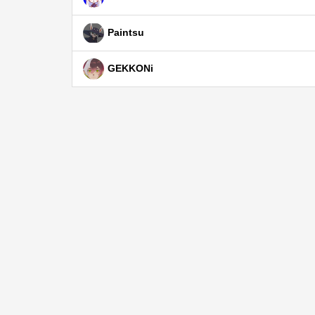
Paintsu
GEKKONi