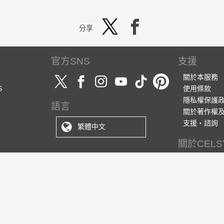
分享
官方SNS
支援
關於本服務
S
使用條款
隱私權保護
語言
關於著作權
支援・諮詢
繁體中文
關於CELS
株式會社CEL
CLIP STUDIO
電子書籍Solut
徵才資訊