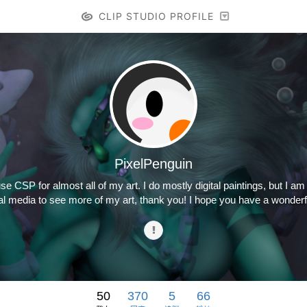
CLIP STUDIO PROFILE
PixelPenguin
 use CSP for almost all of my art. I do mostly digital paintings, but I
l media to see more of my art, thank you! I hope you have a wonderfu
50
370
5
66