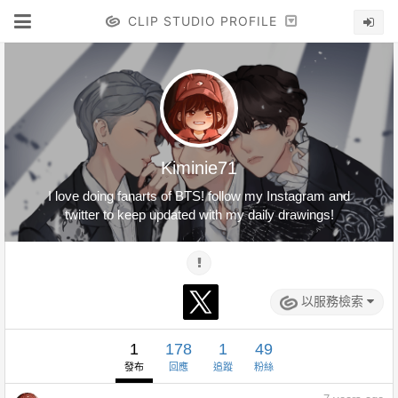
CLIP STUDIO PROFILE
Kiminie71
I love doing fanarts of BTS! follow my Instagram and
twitter to keep updated with my daily drawings!
以服務檢索
1
178
1
49
發布
回應
追蹤
粉絲