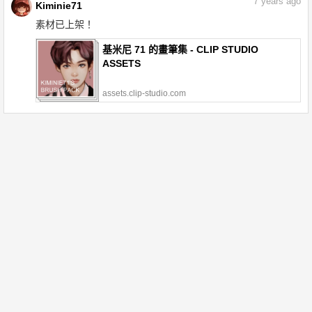
7
years ago
Kiminie71
素材已上架！
基米尼 71 的畫筆集 - CLIP STUDIO
ASSETS
assets.clip-studio.com