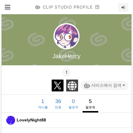
CLIP STUDIO PROFILE
JakeHercy
서비스에서 검색
1
36
0
5
게시물
반응
팔로우
팔로워
LovelyNight88