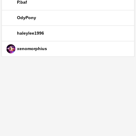
P.baf
OdyPony
haleylee1996
xenomorphius