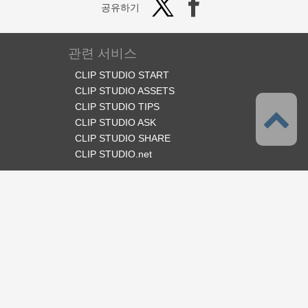
공유하기
관련 서비스
CLIP STUDIO START
CLIP STUDIO ASSETS
CLIP STUDIO TIPS
CLIP STUDIO ASK
CLIP STUDIO SHARE
CLIP STUDIO.net
오피셜 SNS
언어
한국어
서포트