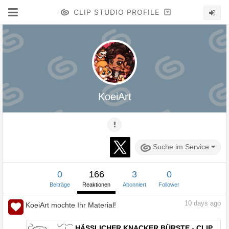
CLIP STUDIO PROFILE
KoeiArt
Suche im Service
0
166
3
0
Beiträge
Reaktionen
Abonniert
Follower
10
days ago
KoeiArt mochte Ihr Material!
HÄSSLICHER KNACKER BÜRSTE - CLIP