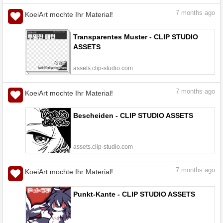
7
months ago
KoeiArt mochte Ihr Material!
Transparentes Muster - CLIP STUDIO
ASSETS
assets.clip-studio.com
7
months ago
KoeiArt mochte Ihr Material!
Bescheiden - CLIP STUDIO ASSETS
assets.clip-studio.com
7
months ago
KoeiArt mochte Ihr Material!
Punkt-Kante - CLIP STUDIO ASSETS