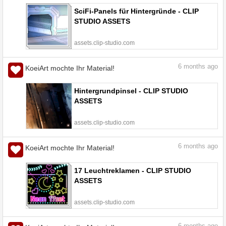
SciFi-Panels für Hintergründe - CLIP
STUDIO ASSETS
assets.clip-studio.com
6
months ago
KoeiArt mochte Ihr Material!
Hintergrundpinsel - CLIP STUDIO
ASSETS
assets.clip-studio.com
6
months ago
KoeiArt mochte Ihr Material!
17 Leuchtreklamen - CLIP STUDIO
ASSETS
assets.clip-studio.com