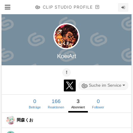
CLIP STUDIO PROFILE
KoeiArt
Suche im Service
0
166
3
0
Beiträge
Reaktionen
Abonniert
Follower
岡森くお