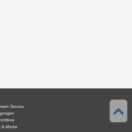
iesem Service
ngungen
chtlinie
t & Marke