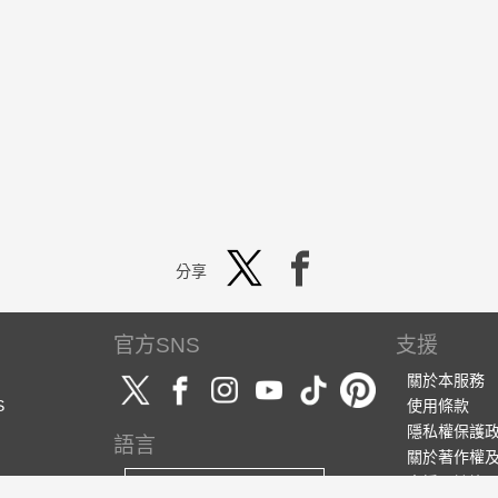
分享
官方SNS
支援
關於本服務
S
使用條款
隱私權保護
語言
關於著作權
支援・諮詢
繁體中文