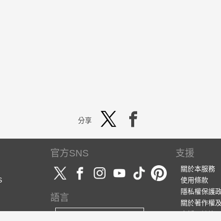
分享
官方SNS
支援
關於本服務
S
使用條款
隱私權保護
語言
關於著作權
支援・諮詢
繁體中文