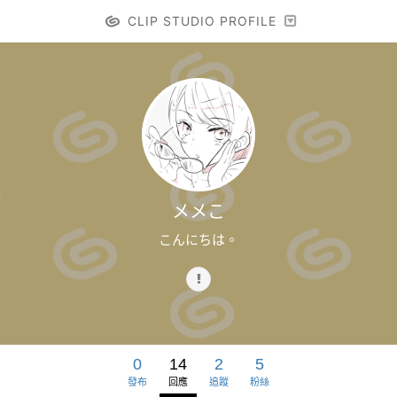
CLIP STUDIO PROFILE
メメこ
こんにちは。
0
14
2
5
發布
回應
追蹤
粉絲