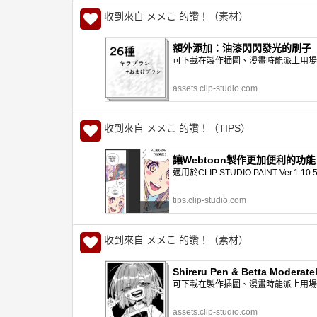
收到來自 メメこ 的讚！（素材）
額外添加：油漆閃閃發光的刷子（新）集 
可下載在製作插圖、漫畫時能派上用場的網
assets.clip-studio.com
收到來自 メメこ 的讚！（TIPS）
讓Webtoon製作更加便利的功能 「方便的
適用於CLIP STUDIO PAINT Ve
tips.clip-studio.com
收到來自 メメこ 的讚！（素材）
Shireru Pen & Betta Moderat
可下載在製作插圖、漫畫時能派上用場的網
assets.clip-studio.com