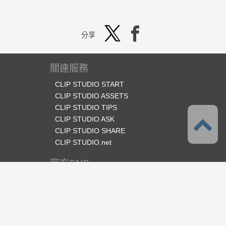
分享
關連服務
CLIP STUDIO START
CLIP STUDIO ASSETS
CLIP STUDIO TIPS
CLIP STUDIO ASK
CLIP STUDIO SHARE
CLIP STUDIO.net
官方SNS
語言