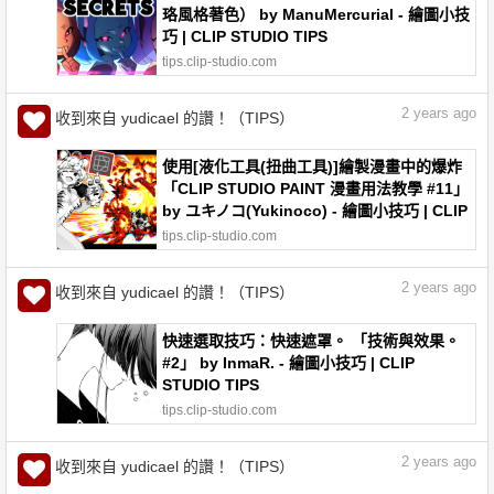
珞風格著色） by ManuMercurial - 繪圖小技
巧 | CLIP STUDIO TIPS
tips.clip-studio.com
2
years ago
收到來自 yudicael 的讚！（TIPS）
使用[液化工具(扭曲工具)]繪製漫畫中的爆炸
「CLIP STUDIO PAINT 漫畫用法教學 #11」
by ユキノコ(Yukinoco) - 繪圖小技巧 | CLIP
STUDIO TIPS
tips.clip-studio.com
2
years ago
收到來自 yudicael 的讚！（TIPS）
快速選取技巧：快速遮罩。 「技術與效果。
#2」 by InmaR. - 繪圖小技巧 | CLIP
STUDIO TIPS
tips.clip-studio.com
2
years ago
收到來自 yudicael 的讚！（TIPS）