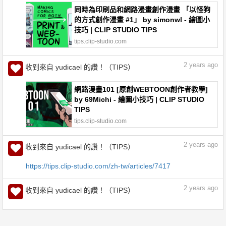
同時為印刷品和網路漫畫創作漫畫 「以怪狗
的方式創作漫畫 #1」 by simonwl - 繪圖小
技巧 | CLIP STUDIO TIPS
tips.clip-studio.com
2
years ago
收到來自 yudicael 的讚！（TIPS）
網路漫畫101 [原創WEBTOON創作者教學]
by 69Michi - 繪圖小技巧 | CLIP STUDIO
TIPS
tips.clip-studio.com
2
years ago
收到來自 yudicael 的讚！（TIPS）
https://tips.clip-studio.com/zh-tw/articles/7417
2
years ago
收到來自 yudicael 的讚！（TIPS）