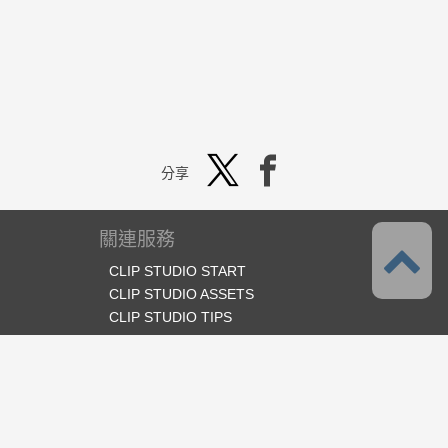
分享
關連服務
CLIP STUDIO START
CLIP STUDIO ASSETS
CLIP STUDIO TIPS
CLIP STUDIO ASK
CLIP STUDIO SHARE
CLIP STUDIO.net
官方SNS