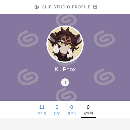
CLIP STUDIO PROFILE
KiuPhox
11
0
0
0
게시물
반응
팔로우
팔로워