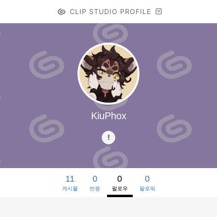
CLIP STUDIO PROFILE
KiuPhox
11
0
0
0
게시물
반응
팔로우
팔로워