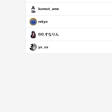
kumori_ame
rekyo
GO.すなりん
ys_cs