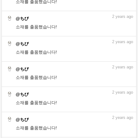
2
years ago
@ちび
소재를 출품했습니다!
2
years ago
@ちび
소재를 출품했습니다!
2
years ago
@ちび
소재를 출품했습니다!
2
years ago
@ちび
소재를 출품했습니다!
2
years ago
@ちび
소재를 출품했습니다!
2
years ago
@ちび
소재를 출품했습니다!