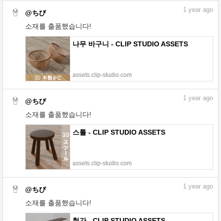
1
year ago
@ちび
소재를 출품했습니다!
나무 바구니 - CLIP STUDIO ASSETS
assets.clip-studio.com
1
year ago
@ちび
소재를 출품했습니다!
스툴 - CLIP STUDIO ASSETS
assets.clip-studio.com
1
year ago
@ちび
소재를 출품했습니다!
헛간 - CLIP STUDIO ASSETS