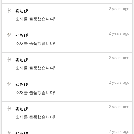
소재를 출품했습니다!
2
years ago
@ちび
소재를 출품했습니다!
2
years ago
@ちび
소재를 출품했습니다!
2
years ago
@ちび
소재를 출품했습니다!
2
years ago
@ちび
소재를 출품했습니다!
2
years ago
@ちび
소재를 출품했습니다!