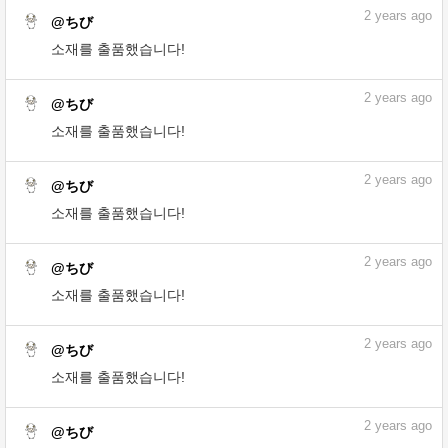
2
years ago
@ちび
소재를 출품했습니다!
2
years ago
@ちび
소재를 출품했습니다!
2
years ago
@ちび
소재를 출품했습니다!
2
years ago
@ちび
소재를 출품했습니다!
2
years ago
@ちび
소재를 출품했습니다!