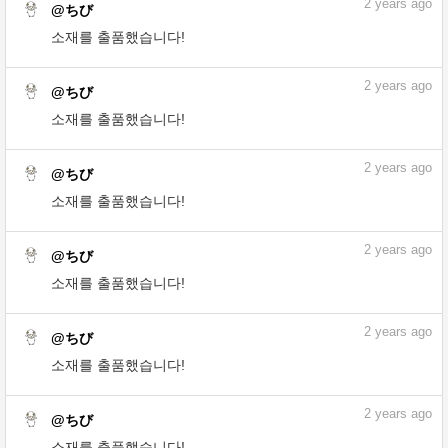
2
years ago
@ちび
소재를 출품했습니다!
2
years ago
@ちび
소재를 출품했습니다!
2
years ago
@ちび
소재를 출품했습니다!
2
years ago
@ちび
소재를 출품했습니다!
2
years ago
@ちび
소재를 출품했습니다!
2
years ago