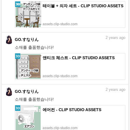
테이블 + 의자 세트 - CLIP STUDIO ASSETS
assets.clip-studio.com
2
years ago
GO.すなりん
소재를 출품했습니다!
앤티크 체스트 - CLIP STUDIO ASSETS
assets.clip-studio.com
2
years ago
GO.すなりん
소재를 출품했습니다!
에어컨 - CLIP STUDIO ASSETS
assets.clip-studio.com