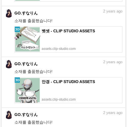
2
years ago
GO.すなりん
소재를 출품했습니다!
벳셋 - CLIP STUDIO ASSETS
assets.clip-studio.com
2
years ago
GO.すなりん
소재를 출품했습니다!
안경 - CLIP STUDIO ASSETS
assets.clip-studio.com
2
years ago
GO.すなりん
소재를 출품했습니다!