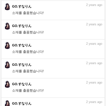
2
years ago
GO.すなりん
소재를 출품했습니다!
2
years ago
GO.すなりん
소재를 출품했습니다!
2
years ago
GO.すなりん
소재를 출품했습니다!
2
years ago
GO.すなりん
소재를 출품했습니다!
2
years ago
GO.すなりん
소재를 출품했습니다!
2
years ago
GO.すなりん