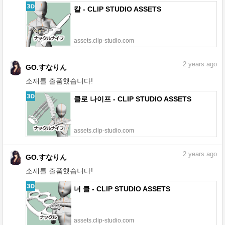
칼 - CLIP STUDIO ASSETS
assets.clip-studio.com
2
years ago
GO.すなりん
소재를 출품했습니다!
클로 나이프 - CLIP STUDIO ASSETS
assets.clip-studio.com
2
years ago
GO.すなりん
소재를 출품했습니다!
너 클 - CLIP STUDIO ASSETS
assets.clip-studio.com