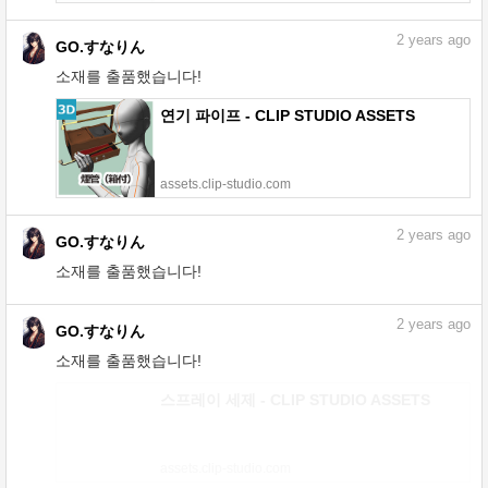
2
years ago
GO.すなりん
소재를 출품했습니다!
연기 파이프 - CLIP STUDIO ASSETS
assets.clip-studio.com
2
years ago
GO.すなりん
소재를 출품했습니다!
2
years ago
GO.すなりん
소재를 출품했습니다!
스프레이 세제 - CLIP STUDIO ASSETS
assets.clip-studio.com