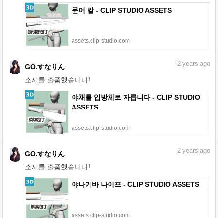
문어 칼 - CLIP STUDIO ASSETS
assets.clip-studio.com
2
years ago
GO.すなりん
소재를 출품했습니다!
야채를 입방체로 자릅니다 - CLIP STUDIO
ASSETS
assets.clip-studio.com
2
years ago
GO.すなりん
소재를 출품했습니다!
야나기바 나이프 - CLIP STUDIO ASSETS
assets.clip-studio.com