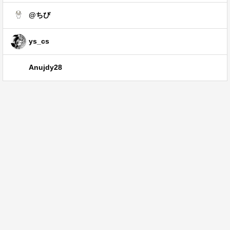
@ちび
ys_cs
Anujdy28