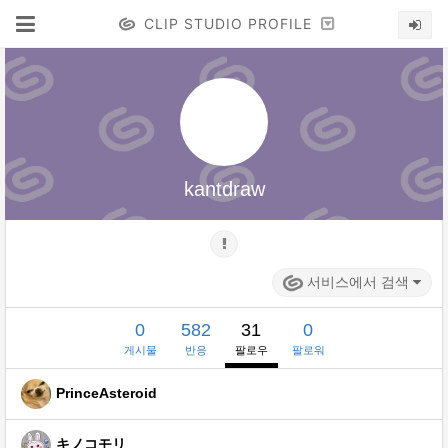
CLIP STUDIO PROFILE
kantdraw
서비스에서 검색
0
582
31
0
게시물
반응
팔로우
팔로워
PrinceAsteroid
キノコモリ