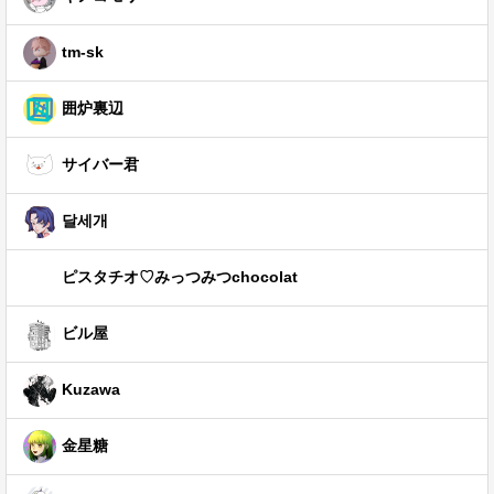
tm-sk
囲炉裏辺
サイバー君
달세개
ピスタチオ♡みっつみつchocolat
ビル屋
Kuzawa
金星糖