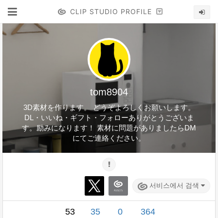
CLIP STUDIO PROFILE
tom8904
3D素材を作ります。 どうぞよろしくお願いします。
DL・いいね・ギフト・フォローありがとうございま
す。励みになります！ 素材に問題がありましたらDM
にてご連絡ください。
서비스에서 검색
53
35
0
364