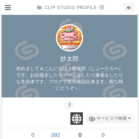
CLIP STUDIO PROFILE
炒太郎
初めまして＆こんにちは！炒太郎（しょーたろー）
です。お絵描きしたりゲームをしたり麻雀をしたり
な生命体です。ブログで生存確認出来ます。暇な時
にどうぞ～。
サービスで検索
0
392
0
0