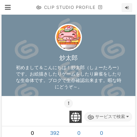
CLIP STUDIO PROFILE
炒太郎
初めまして＆こんにちは！炒太郎（しょーたろー）
です。お絵描きしたりゲームをしたり麻雀をしたり
な生命体です。ブログで生存確認出来ます。暇な時
にどうぞ～。
サービスで検索
0
392
0
0