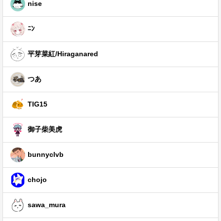
nise
ﾆﾝ
平芽菜紅/Hiraganared
つあ
TIG15
御子柴美虎
bunnyclvb
chojo
sawa_mura