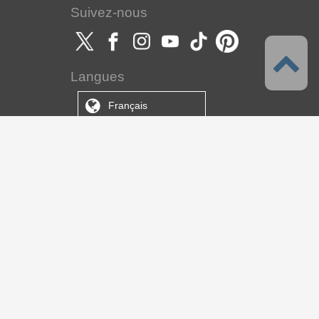
Suivez-nous
Langues
Français
Support
À propos de ce service
Conditions d'utilisation
Politique de confidentialité
À propos des droits d'auteur et droit
des marques
Support, nous contacter
À propos de CELSYS
S.A. CELSYS
CLIP STUDIO Solution