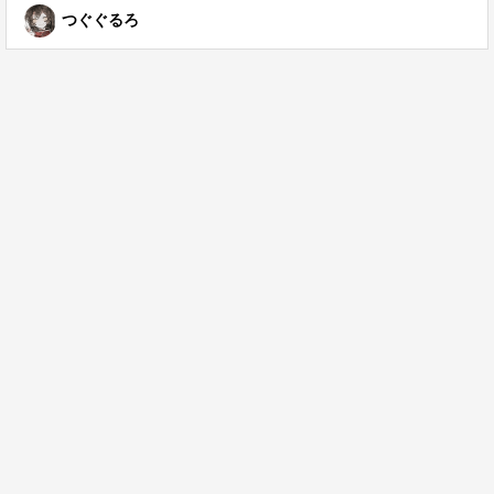
つぐぐるろ