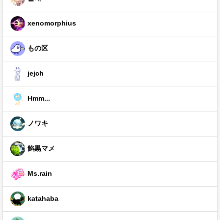
xenomorphius
もの区
jejch
Hmm...
ノワキ
餡黒マメ
Ms.rain
katahaba