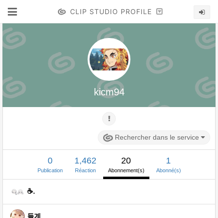
CLIP STUDIO PROFILE
kicm94
Rechercher dans le service
0
1,462
20
1
Publication
Réaction
Abonnement(s)
Abonné(s)
☕.
들계