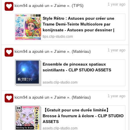
1
year ago
kicm94 a ajouté un « J'aime ». (TIPS)
Style Rétro : Astuces pour créer une
Trame Demi-Teinte Multicolore par
konijnsate - Astuces pour dessiner |
CLIP STUDIO TIPS
tips.clip-studio.com
1
year ago
kicm94 a ajouté un « J'aime ». (Matériau)
Ensemble de pinceaux spatiaux
scintillants - CLIP STUDIO ASSETS
assets.clip-studio.com
1
year ago
kicm94 a ajouté un « J'aime ». (Matériau)
【Gratuit pour une durée limitée】
Brosse à fourrure à éclore - CLIP STUDIO
ASSETS
assets.clip-studio.com