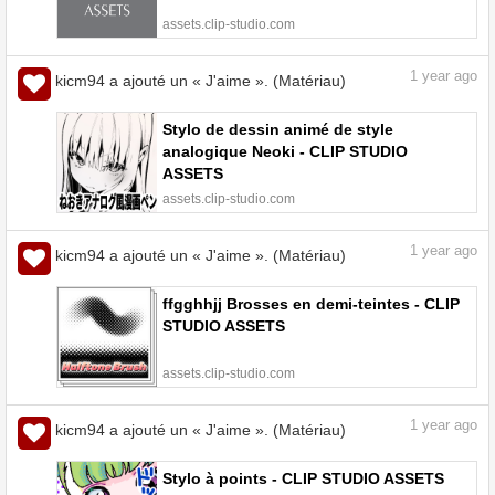
assets.clip-studio.com
1
year ago
kicm94 a ajouté un « J'aime ». (Matériau)
Stylo de dessin animé de style
analogique Neoki - CLIP STUDIO
ASSETS
assets.clip-studio.com
1
year ago
kicm94 a ajouté un « J'aime ». (Matériau)
ffgghhjj Brosses en demi-teintes - CLIP
STUDIO ASSETS
assets.clip-studio.com
1
year ago
kicm94 a ajouté un « J'aime ». (Matériau)
Stylo à points - CLIP STUDIO ASSETS