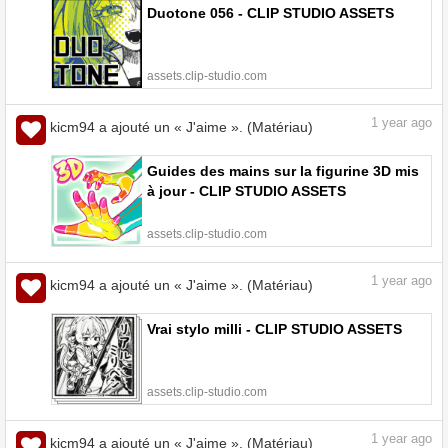
Duotone 056 - CLIP STUDIO ASSETS
assets.clip-studio.com
1
year ago
kicm94 a ajouté un « J'aime ». (Matériau)
Guides des mains sur la figurine 3D mis
à jour - CLIP STUDIO ASSETS
assets.clip-studio.com
1
year ago
kicm94 a ajouté un « J'aime ». (Matériau)
Vrai stylo milli - CLIP STUDIO ASSETS
assets.clip-studio.com
1
year ago
kicm94 a ajouté un « J'aime ». (Matériau)