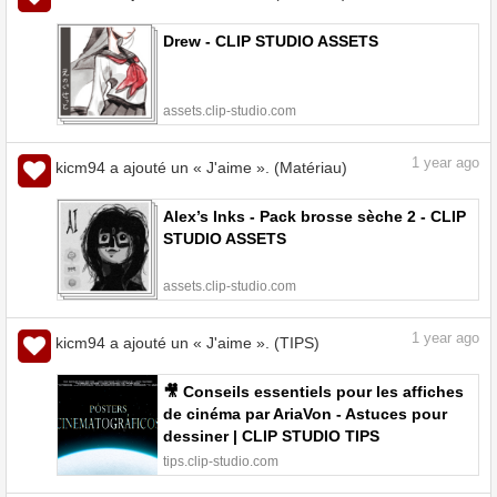
Drew - CLIP STUDIO ASSETS
assets.clip-studio.com
1
year ago
kicm94 a ajouté un « J'aime ». (Matériau)
Alex’s Inks - Pack brosse sèche 2 - CLIP
STUDIO ASSETS
assets.clip-studio.com
1
year ago
kicm94 a ajouté un « J'aime ». (TIPS)
🎥 Conseils essentiels pour les affiches
de cinéma par AriaVon - Astuces pour
dessiner | CLIP STUDIO TIPS
tips.clip-studio.com