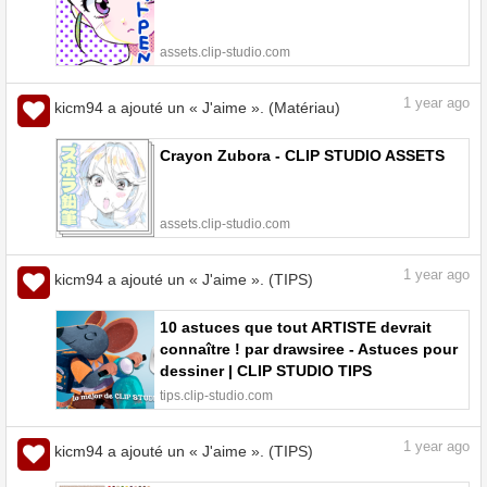
assets.clip-studio.com
1
year ago
kicm94 a ajouté un « J'aime ». (Matériau)
Crayon Zubora - CLIP STUDIO ASSETS
assets.clip-studio.com
1
year ago
kicm94 a ajouté un « J'aime ». (TIPS)
10 astuces que tout ARTISTE devrait
connaître ! par drawsiree - Astuces pour
dessiner | CLIP STUDIO TIPS
tips.clip-studio.com
1
year ago
kicm94 a ajouté un « J'aime ». (TIPS)