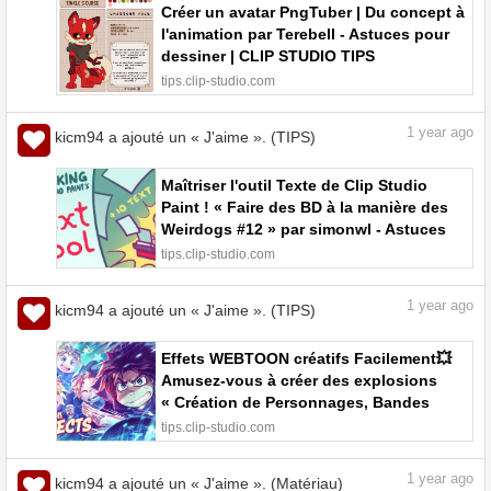
Créer un avatar PngTuber | Du concept à
l'animation par Terebell - Astuces pour
dessiner | CLIP STUDIO TIPS
tips.clip-studio.com
1
year ago
kicm94 a ajouté un « J'aime ». (TIPS)
Maîtriser l'outil Texte de Clip Studio
Paint ! « Faire des BD à la manière des
Weirdogs #12 » par simonwl - Astuces
pour dessiner | CLIP STUDIO TIPS
tips.clip-studio.com
1
year ago
kicm94 a ajouté un « J'aime ». (TIPS)
Effets WEBTOON créatifs Facilement💥
Amusez-vous à créer des explosions
« Création de Personnages, Bandes
dessinées et Webtoons #1 » par .avi. -
tips.clip-studio.com
Astuces pour dessiner | CLIP STUDIO
TIPS
1
year ago
kicm94 a ajouté un « J'aime ». (Matériau)