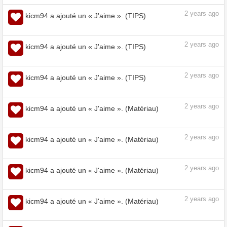
Quand utiliser quel mode de fusion ?
« Faire des BD à la manière des
Weirdogs #9 » par simonwl - Astuces
pour dessiner | CLIP STUDIO TIPS
tips.clip-studio.com
2
years ago
kicm94 a ajouté un « J'aime ». (TIPS)
2
years ago
kicm94 a ajouté un « J'aime ». (TIPS)
2
years ago
kicm94 a ajouté un « J'aime ». (TIPS)
2
years ago
kicm94 a ajouté un « J'aime ». (TIPS)
2
years ago
kicm94 a ajouté un « J'aime ». (TIPS)
2
years ago
kicm94 a ajouté un « J'aime ». (TIPS)