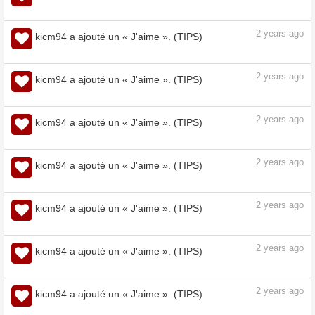
2
years ago
kicm94 a ajouté un « J'aime ». (TIPS)
Exprimer la personnalité d'un
personnage ! Comment dessiner les
cheveux « Apprenons à dessiner avec
Palmie ! #9 » par ClipStudioOfficial -
tips.clip-studio.com
Astuces pour dessiner | CLIP STUDIO
TIPS
2
years ago
kicm94 a ajouté un « J'aime ». (TIPS)
2
years ago
kicm94 a ajouté un « J'aime ». (TIPS)
10 FONCTIONNALITÉS QUE J'AURAIS
AIMÉ CONNAÎTRE EN DÉMARRANT UN
WEBTOON par Cyfuko - Astuces pour
dessiner | CLIP STUDIO TIPS
tips.clip-studio.com
2
years ago
kicm94 a ajouté un « J'aime ». (TIPS)