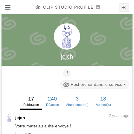
CLIP STUDIO PROFILE
jejch
Rechercher dans le service
17
240
3
18
Publication
Réaction
Abonnement(s)
Abonné(s)
2
years ago
jejch
Votre matériau a été envoyé !