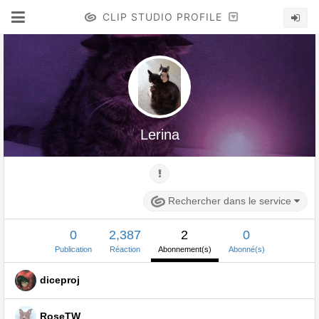
CLIP STUDIO PROFILE
Lerina
Rechercher dans le service
0
2,387
2
0
Publication
Réaction
Abonnement(s)
Abonné(s)
diceproj
RoseTW