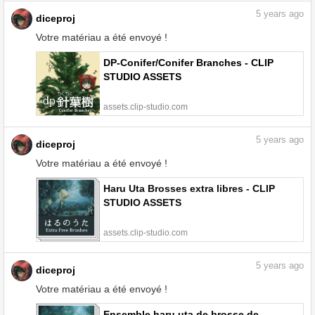
5
years ago
diceproj
Votre matériau a été envoyé !
DP-Conifer/Conifer Branches - CLIP
STUDIO ASSETS
assets.clip-studio.com
5
years ago
diceproj
Votre matériau a été envoyé !
Haru Uta Brosses extra libres - CLIP
STUDIO ASSETS
assets.clip-studio.com
5
years ago
diceproj
Votre matériau a été envoyé !
Ensemble haru uta de brosse de