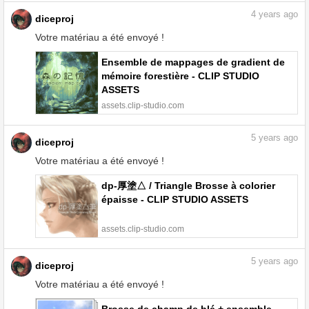
4
years ago
diceproj
Votre matériau a été envoyé !
Ensemble de mappages de gradient de
mémoire forestière - CLIP STUDIO
ASSETS
assets.clip-studio.com
5
years ago
diceproj
Votre matériau a été envoyé !
dp-厚塗△ / Triangle Brosse à colorier
épaisse - CLIP STUDIO ASSETS
assets.clip-studio.com
5
years ago
diceproj
Votre matériau a été envoyé !