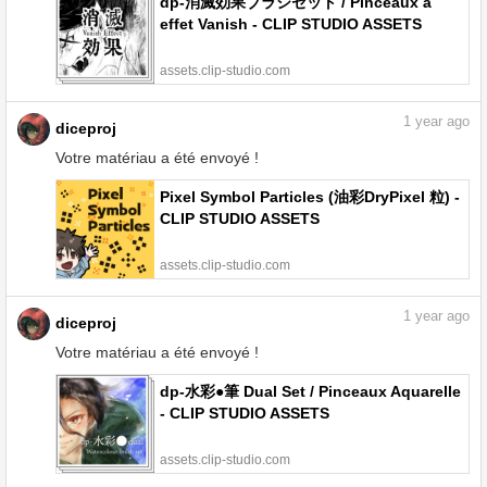
dp-消滅効果ブラシセット / Pinceaux à
effet Vanish - CLIP STUDIO ASSETS
assets.clip-studio.com
1
year ago
diceproj
Votre matériau a été envoyé !
Pixel Symbol Particles (油彩DryPixel 粒) -
CLIP STUDIO ASSETS
assets.clip-studio.com
1
year ago
diceproj
Votre matériau a été envoyé !
dp-水彩●筆 Dual Set / Pinceaux Aquarelle
- CLIP STUDIO ASSETS
assets.clip-studio.com