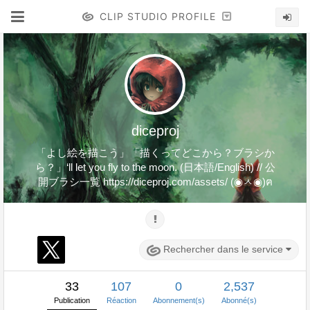
CLIP STUDIO PROFILE
diceproj
「よし絵を描こう」「描くってどこから？ブラシか
ら？」‘ll let you fly to the moon. (日本語/English) // 公
開ブラシ一覧 https://diceproj.com/assets/ (◉ㅅ◉)ฅ
Rechercher dans le service
33
107
0
2,537
Publication
Réaction
Abonnement(s)
Abonné(s)