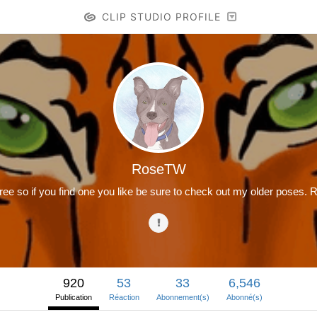
CLIP STUDIO PROFILE
RoseTW
ree so if you find one you like be sure to check out my older poses
920
53
33
6,546
Publication
Réaction
Abonnement(s)
Abonné(s)