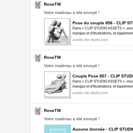
RoseTW
Votre matériau a été envoyé !
Pose du couple 858 - CLIP 
Dans « CLIP STUDIO ASSETS », vous p
mangas et d'illustrations, et égalem
STUDIO PAINT.
assets.clip-studio.com
RoseTW
Votre matériau a été envoyé !
Couple Pose 857 - CLIP STU
Dans « CLIP STUDIO ASSETS », vous p
mangas et d'illustrations, et égalem
STUDIO PAINT.
assets.clip-studio.com
RoseTW
Votre matériau a été envoyé !
Aucune donnée - CLIP STUD