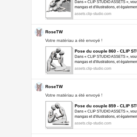
Dans « CLIP STUDIO ASSETS », vous p
mangas et d'illustrations, et égalem
STUDIO PAINT.
assets.clip-studio.com
RoseTW
Votre matériau a été envoyé !
Pose du couple 860 - CLIP 
Dans « CLIP STUDIO ASSETS », vous p
mangas et d'illustrations, et égalem
STUDIO PAINT.
assets.clip-studio.com
RoseTW
Votre matériau a été envoyé !
Pose du couple 859 - CLIP 
Dans « CLIP STUDIO ASSETS », vous p
mangas et d'illustrations, et égalem
STUDIO PAINT.
assets.clip-studio.com