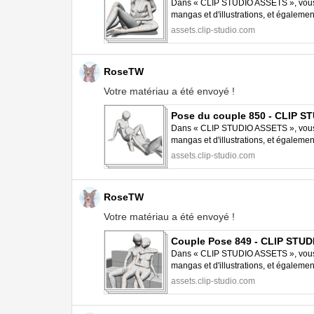
Dans « CLIP STUDIO ASSETS », vous p
mangas et d'illustrations, et égalem
STUDIO PAINT.
assets.clip-studio.com
RoseTW
Votre matériau a été envoyé !
Pose du couple 850 - CLIP 
Dans « CLIP STUDIO ASSETS », vous p
mangas et d'illustrations, et égalem
STUDIO PAINT.
assets.clip-studio.com
RoseTW
Votre matériau a été envoyé !
Couple Pose 849 - CLIP STU
Dans « CLIP STUDIO ASSETS », vous p
mangas et d'illustrations, et égalem
STUDIO PAINT.
assets.clip-studio.com