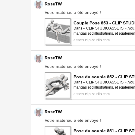
RoseTW
Votre matériau a été envoyé !
Couple Pose 853 - CLIP STU
Dans « CLIP STUDIO ASSETS », vous p
mangas et d'illustrations, et égalem
STUDIO PAINT.
assets.clip-studio.com
RoseTW
Votre matériau a été envoyé !
Pose du couple 852 - CLIP 
Dans « CLIP STUDIO ASSETS », vous p
mangas et d'illustrations, et égalem
STUDIO PAINT.
assets.clip-studio.com
RoseTW
Votre matériau a été envoyé !
Pose du couple 851 - CLIP 