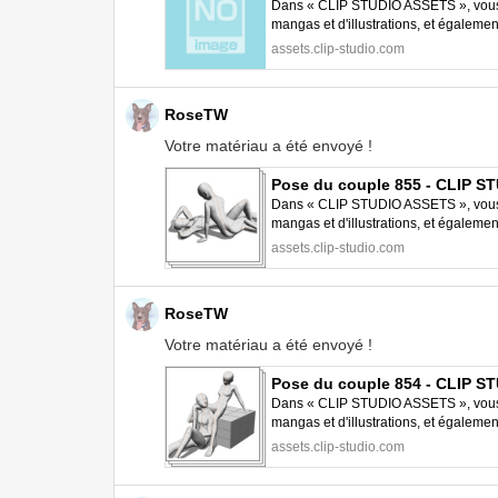
Dans « CLIP STUDIO ASSETS », vous p
mangas et d'illustrations, et égalem
STUDIO PAINT.
assets.clip-studio.com
RoseTW
Votre matériau a été envoyé !
Pose du couple 855 - CLIP 
Dans « CLIP STUDIO ASSETS », vous p
mangas et d'illustrations, et égalem
STUDIO PAINT.
assets.clip-studio.com
RoseTW
Votre matériau a été envoyé !
Pose du couple 854 - CLIP 
Dans « CLIP STUDIO ASSETS », vous p
mangas et d'illustrations, et égalem
STUDIO PAINT.
assets.clip-studio.com