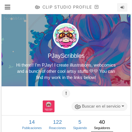
CLIP STUDIO PROFILE
PJayScribbles
Hi there!! I'm PJay! I create illustrations, webcomics
and a bunch of other cool artsy stuffs 💛💛 You can
find my work in the links below!
Buscar en el servicio
14
122
5
40
Publicaciones
Reacciones
Siguiendo
Seguidores