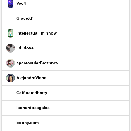
Veo4
GraceXP
intellectual_minnow
ild_dove
spectacularBrezhnev
AlejandraViana
Caffinatedbatty
leonardosegales
bonny.com