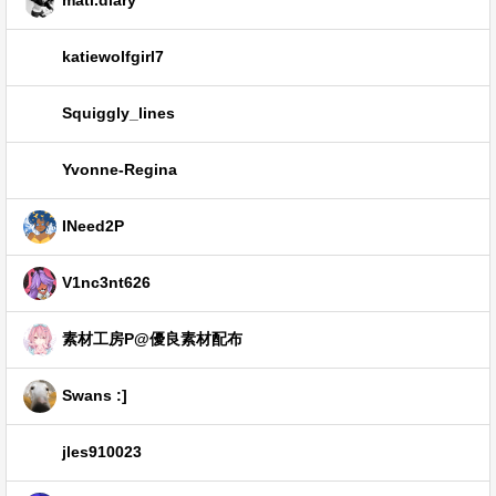
katiewolfgirl7
Squiggly_lines
Yvonne-Regina
INeed2P
V1nc3nt626
素材工房P@優良素材配布
Swans :]
jles910023