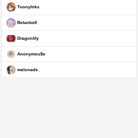
ToonyInks
Belanbell
Dragonlily
Anonymou$e
melonade_