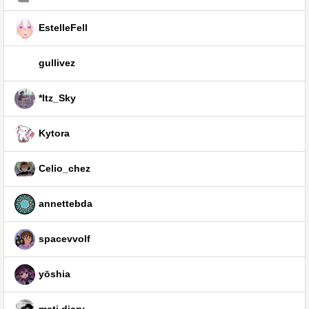
EstelleFell
gullivez
*Itz_Sky
Kytora
Celio_chez
annettebda
spacevvolf
yōshia
mati.diary