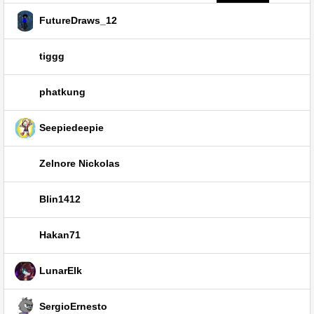
FutureDraws_12
tiggg
phatkung
Seepiedeepie
Zelnore Nickolas
Blin1412
Hakan71
LunarElk
SergioErnesto