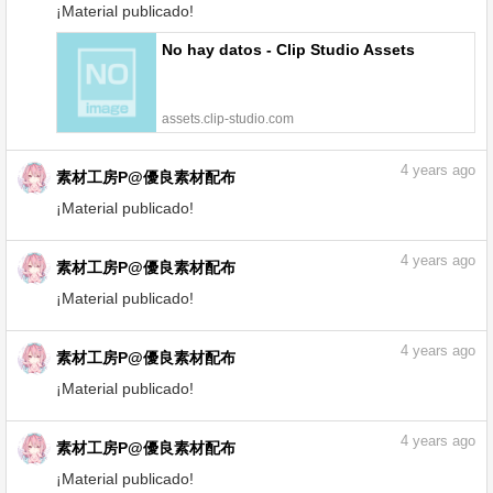
¡Material publicado!
No hay datos - Clip Studio Assets
assets.clip-studio.com
4
years ago
素材工房P@優良素材配布
¡Material publicado!
4
years ago
素材工房P@優良素材配布
¡Material publicado!
4
years ago
素材工房P@優良素材配布
¡Material publicado!
4
years ago
素材工房P@優良素材配布
¡Material publicado!