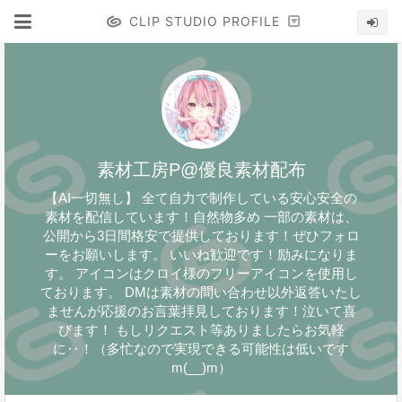
CLIP STUDIO PROFILE
素材工房P@優良素材配布
【AI一切無し】 全て自力で制作している安心安全の
素材を配信しています！自然物多め 一部の素材は、
公開から3日間格安で提供しております！ぜひフォロ
ーをお願いします。 いいね歓迎です！励みになりま
す。 アイコンはクロイ様のフリーアイコンを使用し
ております。 DMは素材の問い合わせ以外返答いたし
ませんが応援のお言葉拝見しております！泣いて喜
びます！ もしリクエスト等ありましたらお気軽
に‥！（多忙なので実現できる可能性は低いです
m(__)m）