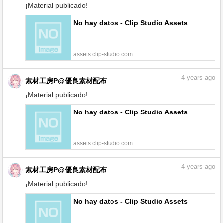
¡Material publicado!
No hay datos - Clip Studio Assets
assets.clip-studio.com
4
years ago
素材工房P@優良素材配布
¡Material publicado!
No hay datos - Clip Studio Assets
assets.clip-studio.com
4
years ago
素材工房P@優良素材配布
¡Material publicado!
No hay datos - Clip Studio Assets