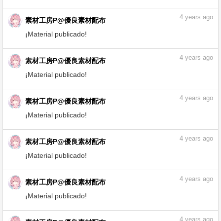
4
years ago
素材工房P@優良素材配布
¡Material publicado!
4
years ago
素材工房P@優良素材配布
¡Material publicado!
4
years ago
素材工房P@優良素材配布
¡Material publicado!
4
years ago
素材工房P@優良素材配布
¡Material publicado!
4
years ago
素材工房P@優良素材配布
¡Material publicado!
4
years ago