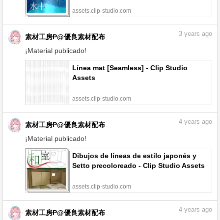
assets.clip-studio.com
3
years ago
素材工房P@優良素材配布
¡Material publicado!
Línea mat [Seamless] - Clip Studio
Assets
assets.clip-studio.com
4
years ago
素材工房P@優良素材配布
¡Material publicado!
Dibujos de líneas de estilo japonés y
Setto precoloreado - Clip Studio Assets
assets.clip-studio.com
4
years ago
素材工房P@優良素材配布