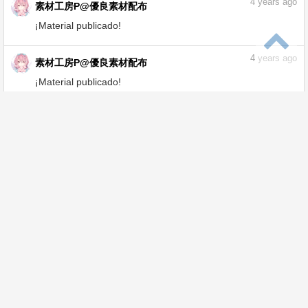
4
years ago
素材工房P@優良素材配布
¡Material publicado!
4
years ago
素材工房P@優良素材配布
¡Material publicado!
4
years ago
素材工房P@優良素材配布
¡Material publicado!
4
years ago
素材工房P@優良素材配布
¡Material publicado!
4
years ago
素材工房P@優良素材配布
¡Material publicado!
4
years ago
素材工房P@優良素材配布
¡Material publicado!