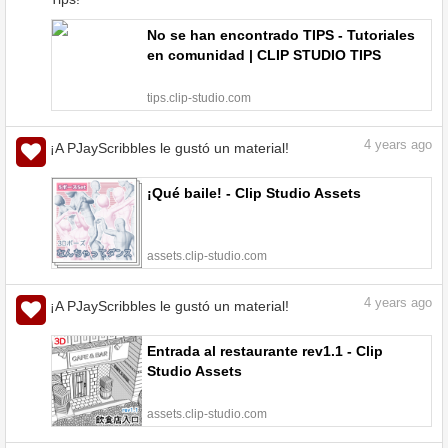
No se han encontrado TIPS - Tutoriales
en comunidad | CLIP STUDIO TIPS
tips.clip-studio.com
4
years ago
¡A PJayScribbles le gustó un material!
¡Qué baile! - Clip Studio Assets
assets.clip-studio.com
4
years ago
¡A PJayScribbles le gustó un material!
Entrada al restaurante rev1.1 - Clip
Studio Assets
assets.clip-studio.com