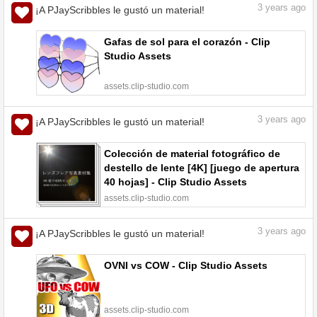
3
years ago
¡A PJayScribbles le gustó un material!
Gafas de sol para el corazón - Clip
Studio Assets
assets.clip-studio.com
3
years ago
¡A PJayScribbles le gustó un material!
Colección de material fotográfico de
destello de lente [4K] [juego de apertura
40 hojas] - Clip Studio Assets
assets.clip-studio.com
3
years ago
¡A PJayScribbles le gustó un material!
OVNI vs COW - Clip Studio Assets
assets.clip-studio.com