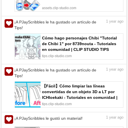
assets.clip-studio.com
1
year ago
¡A PJayScribbles le ha gustado un artículo de
Tips!
Cómo hago personajes Chibi "Tutorial
de Chibi 1" por 8739nouta - Tutoriales
en comunidad | CLIP STUDIO TIPS
tips.clip-studio.com
1
year ago
¡A PJayScribbles le ha gustado un artículo de
Tips!
【Fácil】Cómo limpiar las líneas
convertidas de un objeto 3D a LT por
ICHIoekaki - Tutoriales en comunidad |
CLIP STUDIO TIPS
tips.clip-studio.com
1
year ago
¡A PJayScribbles le gustó un material!