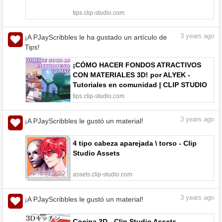
tips.clip-studio.com
3
years ago
¡A PJayScribbles le ha gustado un artículo de
Tips!
¡CÓMO HACER FONDOS ATRACTIVOS
CON MATERIALES 3D! por ALYEK -
Tutoriales en comunidad | CLIP STUDIO
TIPS
tips.clip-studio.com
3
years ago
¡A PJayScribbles le gustó un material!
4 tipo cabeza aparejada \ torso - Clip
Studio Assets
assets.clip-studio.com
3
years ago
¡A PJayScribbles le gustó un material!
Cocina 3D - Clip Studio Assets