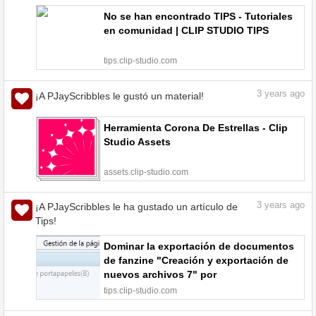
No se han encontrado TIPS - Tutoriales
en comunidad | CLIP STUDIO TIPS
tips.clip-studio.com
3
years ago
¡A PJayScribbles le gustó un material!
Herramienta Corona De Estrellas - Clip
Studio Assets
assets.clip-studio.com
3
years ago
¡A PJayScribbles le ha gustado un artículo de
Tips!
Dominar la exportación de documentos
de fanzine "Creación y exportación de
nuevos archivos 7" por
ClipStudioOfficial - Tutoriales en
tips.clip-studio.com
comunidad | CLIP STUDIO TIPS