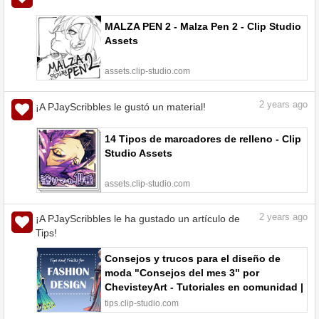
MALZA PEN 2 - Malza Pen 2 - Clip Studio
Assets
assets.clip-studio.com
2
years ago
¡A PJayScribbles le gustó un material!
14 Tipos de marcadores de relleno - Clip
Studio Assets
assets.clip-studio.com
2
years ago
¡A PJayScribbles le ha gustado un artículo de
Tips!
Consejos y trucos para el diseño de
moda "Consejos del mes 3" por
ChevisteyArt - Tutoriales en comunidad |
CLIP STUDIO TIPS
tips.clip-studio.com