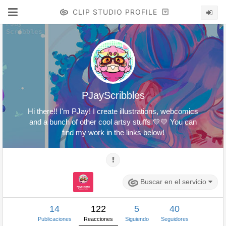
CLIP STUDIO PROFILE
PJayScribbles
Hi there!! I'm PJay! I create illustrations, webcomics
and a bunch of other cool artsy stuffs 💛💛 You can
find my work in the links below!
Buscar en el servicio
14
122
5
40
Publicaciones
Reacciones
Siguiendo
Seguidores