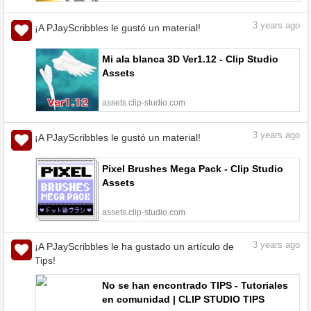
3
years ago
¡A PJayScribbles le gustó un material!
Mi ala blanca 3D Ver1.12 - Clip Studio
Assets
assets.clip-studio.com
3
years ago
¡A PJayScribbles le gustó un material!
Pixel Brushes Mega Pack - Clip Studio
Assets
assets.clip-studio.com
3
years ago
¡A PJayScribbles le ha gustado un artículo de
Tips!
No se han encontrado TIPS - Tutoriales
en comunidad | CLIP STUDIO TIPS