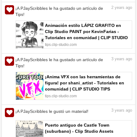
2
years ago
¡A PJayScribbles le ha gustado un artículo de
Tips!
Animación estilo LÁPIZ GRAFITO en
Clip Studio PAINT por KevinFarias -
Tutoriales en comunidad | CLIP STUDIO
TIPS
tips.clip-studio.com
3
years ago
¡A PJayScribbles le ha gustado un artículo de
Tips!
¡Anima VFX con las herramientas de
figura! por shani_artist - Tutoriales en
comunidad | CLIP STUDIO TIPS
tips.clip-studio.com
3
years ago
¡A PJayScribbles le gustó un material!
Puerto antiguo de Castle Town
(suburbano) - Clip Studio Assets