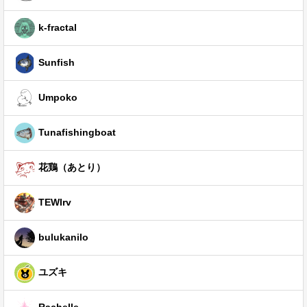
k-fractal
Sunfish
Umpoko
Tunafishingboat
花鶏（あとり）
TEWIrv
bulukanilo
ユズキ