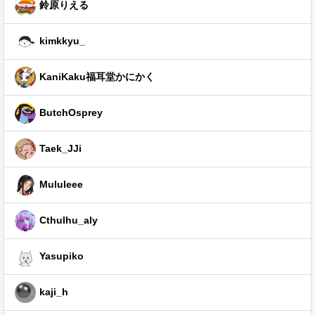
鈴原りえる
kimkkyu_
KaniKaku福耳堂かにかく
ButchOsprey
Taek_JJi
Mululeee
Cthulhu_aly
Yasupiko
kaji_h