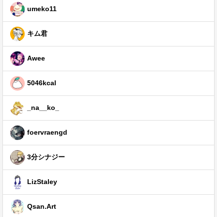
umeko11
キム君
Awee
5046kcal
_na__ko_
foervraengd
3分シナジー
LizStaley
Qsan.Art