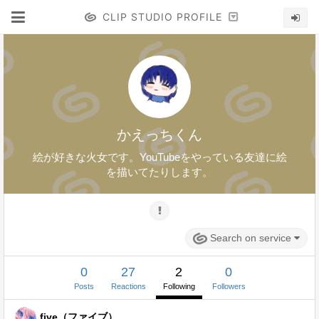
CLIP STUDIO PROFILE
かえっちくん
絵が好きな火女です。YouTubeをやっている友達に絵
を描いてたりします。
Search on service
0
27
2
0
Posts
Reactions
Following
Followers
five（ファイブ）