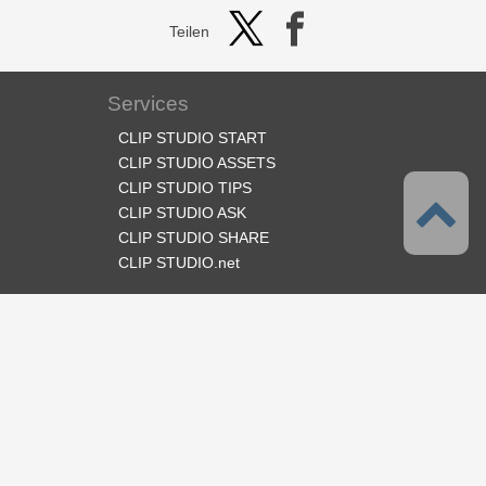
Teilen
Services
CLIP STUDIO START
CLIP STUDIO ASSETS
CLIP STUDIO TIPS
CLIP STUDIO ASK
CLIP STUDIO SHARE
CLIP STUDIO.net
Folge uns
Sprache
Deutsch