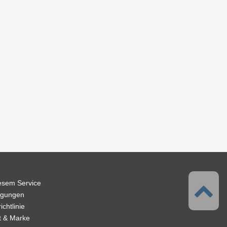
iesem Service
ngungen
chtlinie
t & Marke