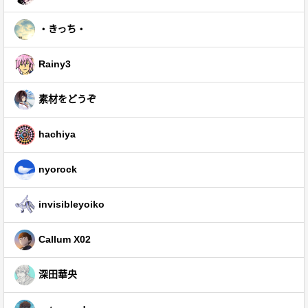
・きっち・
Rainy3
素材をどうぞ
hachiya
nyorock
invisibleyoiko
Callum X02
深田華央