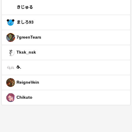
きじゅる
ましろ93
7greenTears
Tksk_nsk
☕.
ReigneVein
Chikuto