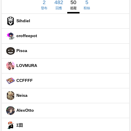
2
482
50
5
發布
回應
追蹤
粉絲
Sihdiel
croffeepot
Pisca
LOVMURA
CCFFFF
Neisa
AIexOtto
Σ田