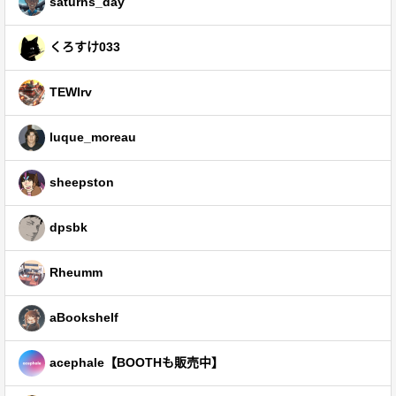
saturns_day
くろすけ033
TEWIrv
luque_moreau
sheepston
dpsbk
Rheumm
aBookshelf
acephale【BOOTHも販売中】