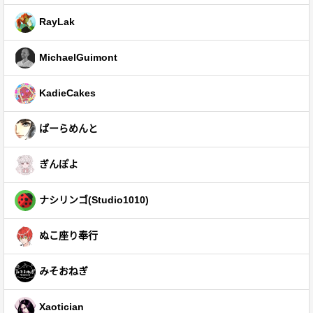
RayLak
MichaelGuimont
KadieCakes
ぱーらめんと
ぎんぽよ
ナシリンゴ(Studio1010)
ぬこ座り奉行
みそおねぎ
Xaotician