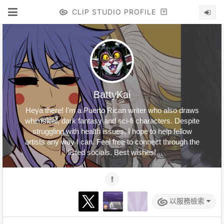
CLIP STUDIO PROFILE
BattyKai
Heya there! I'm a Puerto Rican writer who also draws
whimsical, dark fantasy and sci-fi characters. Despite
struggling with health issues, I hope to help fellow
artists any way I can. Feel free to connect through the
listed socials. Best wishes!
以服務檢索