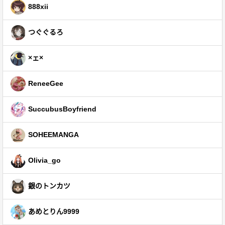
888xii
つぐぐるろ
×ェ×
ReneeGee
SuccubusBoyfriend
SOHEEMANGA
Olivia_go
銀のトンカツ
あめとりん9999