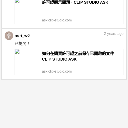
許可證顯示問題 - CLIP STUDIO ASK
ask.clip-studio.com
2
years ago
neri_w0
已提問！
如何在購買許可證之前保存已開啟的文件 -
CLIP STUDIO ASK
ask.clip-studio.com