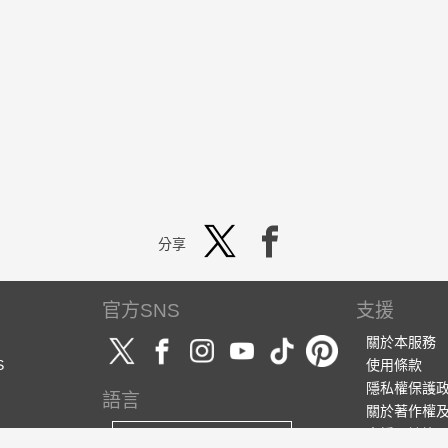
分享
官方SNS
支援
關於本服務
S
使用條款
隱私權保護
語言
關於著作權
支援・諮詢
繁體中文