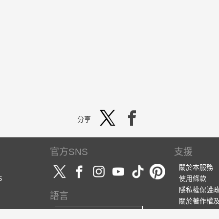
分享
官方SNS
支援
關於本服務
S
使用條款
隱私權保護
語言
關於著作權
支援・諮詢
繁體中文