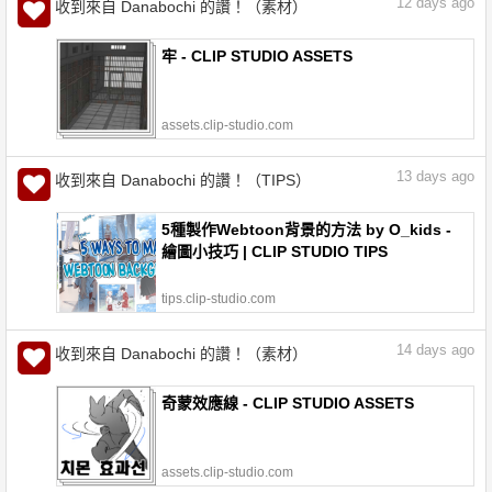
12
days ago
收到來自 Danabochi 的讚！（素材）
牢 - CLIP STUDIO ASSETS
assets.clip-studio.com
13
days ago
收到來自 Danabochi 的讚！（TIPS）
5種製作Webtoon背景的方法 by O_kids -
繪圖小技巧 | CLIP STUDIO TIPS
tips.clip-studio.com
14
days ago
收到來自 Danabochi 的讚！（素材）
奇蒙效應線 - CLIP STUDIO ASSETS
assets.clip-studio.com