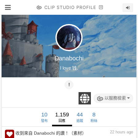
CLIP STUDIO PROFILE
Danabochi
I love 钱.
以服務檢索
10
1,159
44
8
發布
回應
追蹤
粉絲
22
hours ago
收到來自 Danabochi 的讚！（素材）