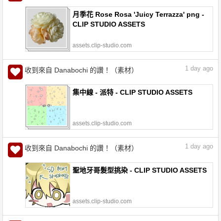
月季花 Rose Rosa 'Juicy Terrazza' png -
CLIP STUDIO ASSETS
assets.clip-studio.com
1
day ago
收到來自 Danabochi 的讚！（素材）
集中線 - 派特 - CLIP STUDIO ASSETS
assets.clip-studio.com
1
day ago
收到來自 Danabochi 的讚！（素材）
聖地牙哥髮型挑染 - CLIP STUDIO ASSETS
assets.clip-studio.com