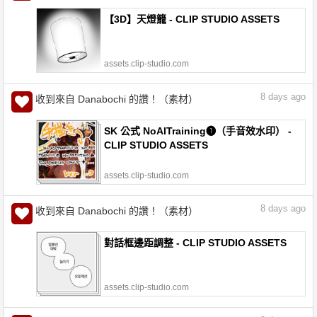
【3D】天燈籠 - CLIP STUDIO ASSETS
assets.clip-studio.com
8
days ago
收到來自 Danabochi 的讚！（素材）
SK 公式 NoAITraining❶（手音效水印） -
CLIP STUDIO ASSETS
assets.clip-studio.com
8
days ago
收到來自 Danabochi 的讚！（素材）
對話框邊距調整 - CLIP STUDIO ASSETS
assets.clip-studio.com