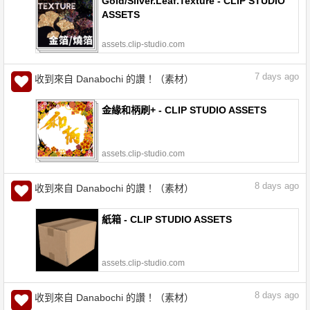
Gold/Sliver.Leaf.Texture - CLIP STUDIO
ASSETS
assets.clip-studio.com
7
days ago
收到來自 Danabochi 的讚！（素材）
金緣和柄刷+ - CLIP STUDIO ASSETS
assets.clip-studio.com
8
days ago
收到來自 Danabochi 的讚！（素材）
紙箱 - CLIP STUDIO ASSETS
assets.clip-studio.com
8
days ago
收到來自 Danabochi 的讚！（素材）