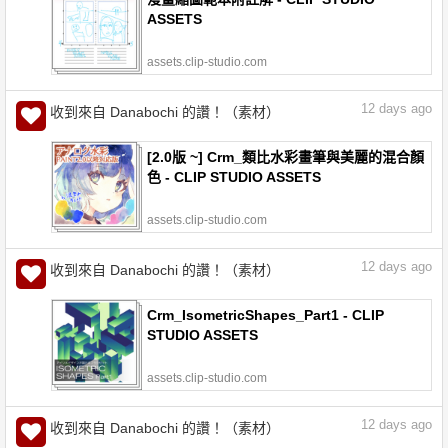
ASSETS
assets.clip-studio.com
12
days ago
收到來自 Danabochi 的讚！（素材）
[2.0版 ~] Crm_類比水彩畫筆與美麗的混合顏
色 - CLIP STUDIO ASSETS
assets.clip-studio.com
12
days ago
收到來自 Danabochi 的讚！（素材）
Crm_IsometricShapes_Part1 - CLIP
STUDIO ASSETS
assets.clip-studio.com
12
days ago
收到來自 Danabochi 的讚！（素材）