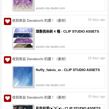
assets.clip-studio.com
18
days ago
收到來自 Danabochi 的讚！（素材）
頭髮挑染刷 4 種 - CLIP STUDIO ASSETS
assets.clip-studio.com
18
days ago
收到來自 Danabochi 的讚！（素材）
fluffy_fabric_m - CLIP STUDIO ASSETS
assets.clip-studio.com
19
days ago
收到來自 Danabochi 的讚！（素材）
彩色铅笔(●ˇ∀ˇ●) - CLIP STUDIO ASSETS