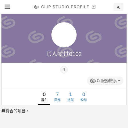
CLIP STUDIO PROFILE
じんすけ0102
以服務檢索
0
7
1
0
發布
回應
追蹤
粉絲
無符合的項目。