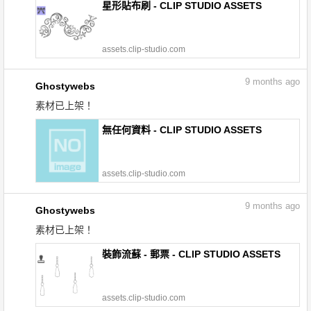
星形貼布刷 - CLIP STUDIO ASSETS
assets.clip-studio.com
9
months ago
Ghostywebs
素材已上架！
無任何資料 - CLIP STUDIO ASSETS
assets.clip-studio.com
9
months ago
Ghostywebs
素材已上架！
裝飾流蘇 - 郵票 - CLIP STUDIO ASSETS
assets.clip-studio.com