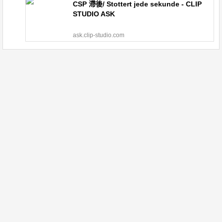
CSP 滯後/ Stottert jede sekunde - CLIP
STUDIO ASK
ask.clip-studio.com