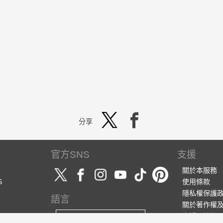
分享
官方SNS
支援
關於本服務
S
使用條款
隱私權保護
語言
關於著作權
支援・諮詢
繁體中文