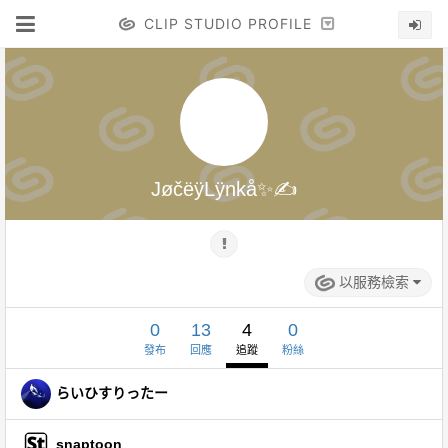
CLIP STUDIO PROFILE
JøčëÿLÿnkå✨✍️
以服務檢索
0
13
4
0
發布
回應
追蹤
粉絲
らいひすりったー
snaptoon