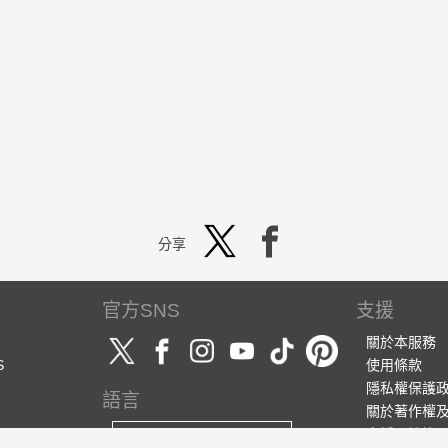
分享
官方SNS
支援
關於本服務
S
使用條款
隱私權保護
語言
關於著作權
支援・諮詢
繁體中文