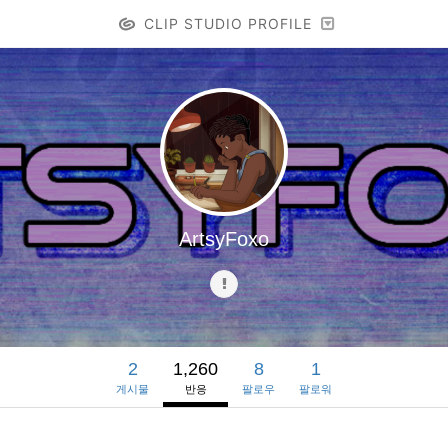
CLIP STUDIO PROFILE
ArtsyFoxo
2
1,260
8
1
게시물
반응
팔로우
팔로워