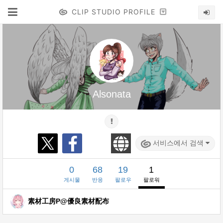
CLIP STUDIO PROFILE
Alsonata
서비스에서 검색
0
68
19
1
게시물
반응
팔로우
팔로워
素材工房P@優良素材配布