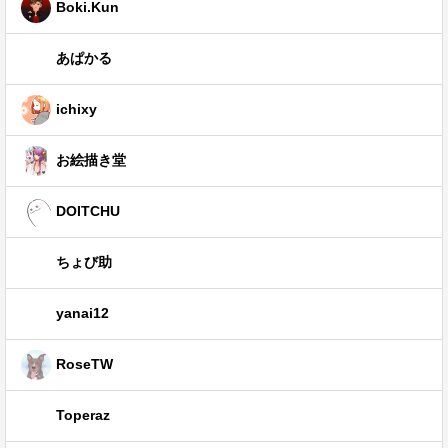
Boki.Kun
あぱかる
ichixy
お絵描き堂
DOITCHU
ちょび助
yanai12
RoseTW
Toperaz