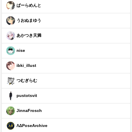
ぱーらめんと
うおぬまゆう
あかつき天満
nise
ibki_illust
つむぎらむ
pustotsvit
JinnaFrosch
ΛΔPoseArchive